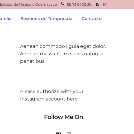
 Estado de México y Cuernavaca
55 73 81 03 36
afolio
Sesiones de Temporada
Contacto
About Me
Aenean commodo ligula eget dolor.
Aenean massa. Cum sociis natoque
penatibus.
Please authorize with your
Instagram account
here
Follow Me On